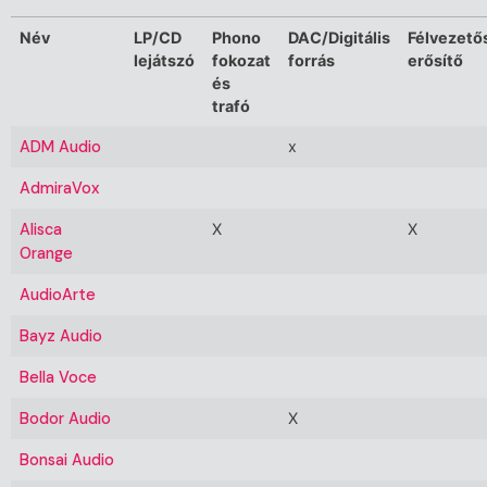
Név
LP/CD
Phono
DAC/Digitális
Félvezető
lejátszó
fokozat
forrás
erősítő
és
trafó
ADM Audio
x
AdmiraVox
Alisca
X
X
Orange
AudioArte
Bayz Audio
Bella Voce
Bodor Audio
X
Bonsai Audio