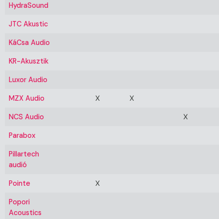
HydraSound
JTC Akustic
KáCsa Audio
KR-Akusztik
Luxor Audio
MZX Audio
X
X
NCS Audio
X
Parabox
Pillartech
audió
Pointe
X
Popori
Acoustics