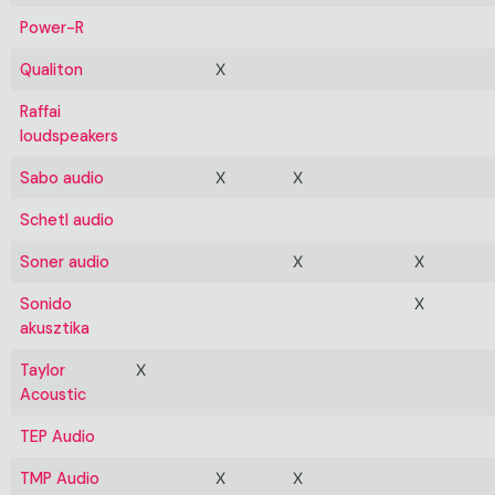
Power-R
Qualiton
X
Raffai
loudspeakers
Sabo audio
X
X
Schetl audio
Soner audio
X
X
Sonido
X
akusztika
Taylor
X
Acoustic
TEP Audio
TMP Audio
X
X