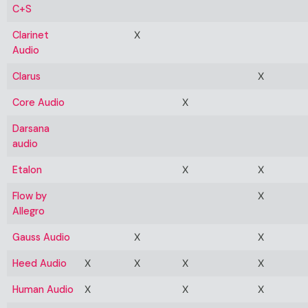
C+S
Clarinet
X
Audio
Clarus
X
Core Audio
X
Darsana
audio
Etalon
X
X
Flow by
X
Allegro
Gauss Audio
X
X
Heed Audio
X
X
X
X
Human Audio
X
X
X