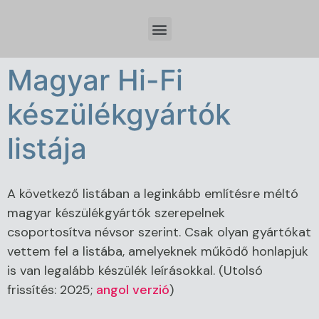
Időzóna beállítások és tervezési szempontok Spring Boot fejlesztésnél
Magyar Hi-Fi
készülékgyártók
listája
A következő listában a leginkább említésre méltó
magyar készülékgyártók szerepelnek
csoportosítva névsor szerint. Csak olyan gyártókat
vettem fel a listába, amelyeknek működő honlapjuk
is van legalább készülék leírásokkal. (Utolsó
frissítés: 2025;
angol verzió
)