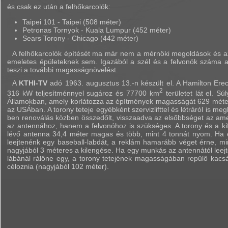
és csak ez után a felhőkarcolók:
Taipei 101 - Taipei (508 méter)
Petronas Tornyok - Kuala Lumpur (452 méter)
Sears Torony - Chicago (442 méter)
A felhőkarcolók építését ma már nem a mérnöki megoldások és az
emeletes épületeknek sem. Igazából a szél és a felvonók száma 
teszi a további magasságnövelést.
A
KTHI-TV
adó 1963. augusztus 13.-n készült el. A Hamilton Erect
2
316 kW teljesítménnyel sugároz és 77700 km
területet lát el. S
Államokban, amely korlátozza az építmények magasságát 629 méte
az USÁban. A torony teteje egyébként szervizlifttel és létráról is 
ben renoválás közben összedőlt, visszaadva az elsőbbséget az amer
az antennához, hanem a felvonóhoz is szükséges. A torony és a kif
lévő antenna 34,4 méter magas és több, mint 4 tonnát nyom. Ha e
leejtenénk egy baseball-labdát, a reklám hamarább véget érne, min
nagyjából 3 méteres a kilengése. Ha egy munkás az antennától leejt
lábánál rálőne egy, a torony tetejének magasságában repülő kacsár
céloznia (nagyjából 102 méter).