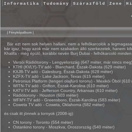
Informatika
Tudomány
Szárazföld
Zene
H
| Fényképalbum |
Bár ezt nem sok helyen hallani, nem a felhőkarcolók a legmagasab
bár igaz, hogy azok már nem szabadon álló szerkezetek, hanem kifes
Khalifa - még épülő, korábbi nevén Burj Dubai - felhőkarcoló minden
Varsói Rádiótorony - Lengyelország (647 méter, már nincs meg
KTHI (KVLY)-TV adó - Blanchard, Észak-Dakota (629 méter)
KXJB-TV adó - Galesburg, Észak-Dakota (628 méter)
KZFX-TV adó - Lake Jackson, Texas (615 méter)
Petronius Platform (tengeri olajfúró torony) - Mexikói Öböl (610
WITN-TV adó - Grifton, Észak-Karolina (610 méter)
KATV-TV adó - Jefferson Country, Arkansas (610 méter)
Rádiótorony - Houston (603 méter)
WFMY-TV adó - Greensboro, Észak-Karolina (583 méter)
Coweta TV adó - Coweta, Oklahoma (582 méter)
és csak itt jönnek a tornyok (2008-ig):
CN torony - Toronto (554 méter)
Ostankino torony - Moszkva, Oroszország (540 méter)